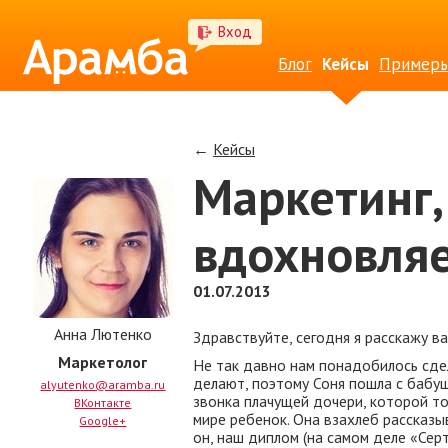
Вход
Блог
Кейсы
Примеры
←
Кейсы
Маркетинг,
вдохновляе
01.07.2013
Анна Лютенко
Здравствуйте, сегодня я расскажу ва
Маркетолог
Не так давно нам понадобилось сдел
делают, поэтому Соня пошла с бабуш
alyutenko@aramba.ru
звонка плачущей дочери, которой то
ВКонтакте
мире ребенок. Она взахлеб рассказыв
Google+
он, наш диплом (на самом деле «Сер